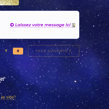
Laissez votre message ici
PAGE SUIVANTE
7
8
e!
le site?