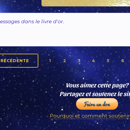
messages dans le livre d'or.
PRÉCÉDENTE
1
2
3
4
5
6
Vous aimez cette page?
Partagez et soutenez le sit
Pourquoi et comment soutenir 