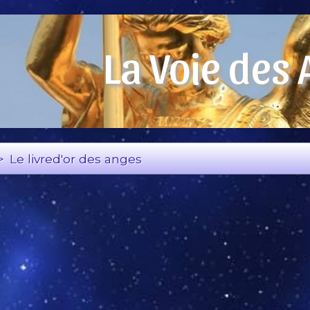
La Voie des
>
Le livred'or des anges