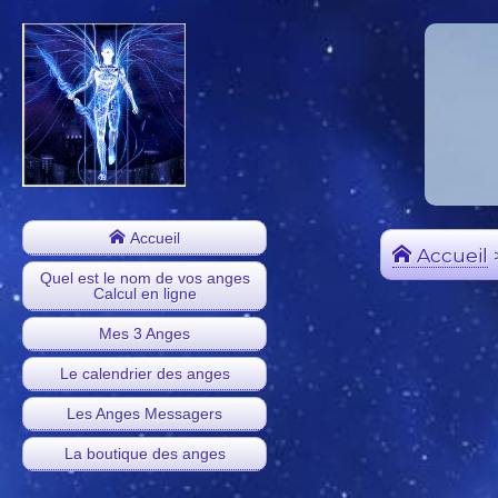
Accueil
Accueil
Quel est le nom de vos anges
Calcul en ligne
Mes 3 Anges
Le calendrier des anges
Les Anges Messagers
La boutique des anges