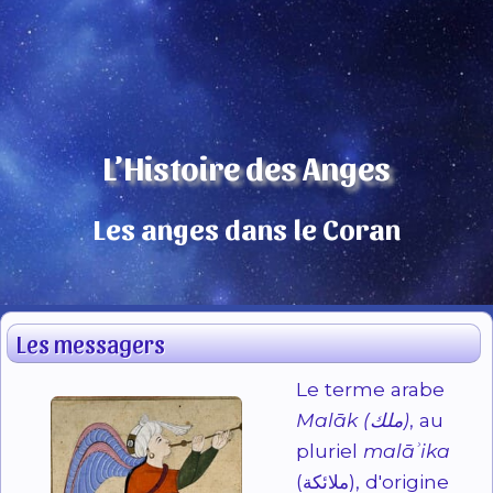
L’Histoire des Anges
Les anges dans le Coran
Les messagers
Le terme arabe
Malāk (ملك)
, au
pluriel
malāʾika
(ملائكة), d'origine