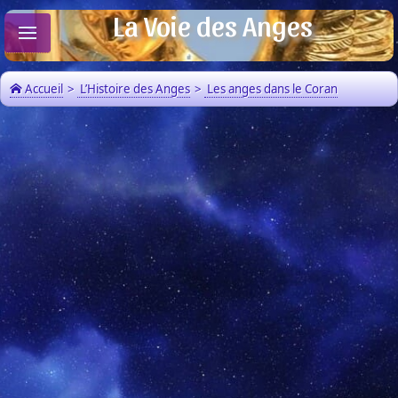
La Voie des Anges
Accueil
>
L’Histoire des Anges
>
Les anges dans le Coran