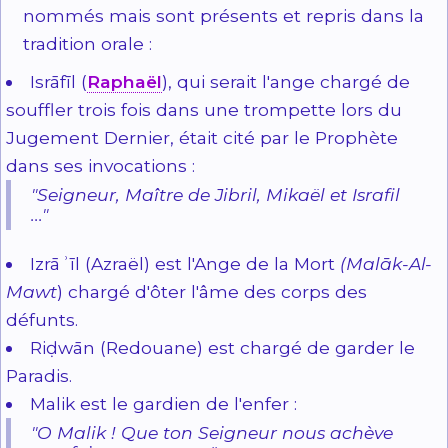
nommés mais sont présents et repris dans la
tradition orale :
Isrāfīl (
Raphaël
), qui serait l'ange chargé de
souffler trois fois dans une trompette lors du
Jugement Dernier, était cité par le Prophète
dans ses invocations :
"Seigneur, Maître de Jibril, Mikaël et Israfil
..."
Izrāʾīl (Azraël) est l'Ange de la Mort
(Malāk-Al-
Mawt
) chargé d'ôter l'âme des corps des
défunts.
Riḍwān (Redouane) est chargé de garder le
Paradis.
Malik est le gardien de l'enfer :
"O Malik ! Que ton Seigneur nous achève