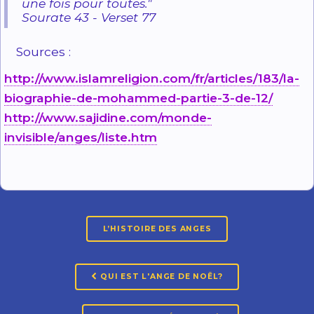
une fois pour toutes."
Sourate 43 - Verset 77
Sources :
http://www.islamreligion.com/fr/articles/183/la-
biographie-de-mohammed-partie-3-de-12/
http://www.sajidine.com/monde-
invisible/anges/liste.htm
L’HISTOIRE DES ANGES
QUI EST L'ANGE DE NOËL?