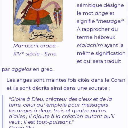
sémitique désigne
le mot
ange
et
signifie "
messager
".
À rapprocher du
terme hébreux
Malachim
ayant la
Manuscrit arabe -
même signification
e
XIV
siècle - Syrie
et qui sera traduit
par
aggelos
en grec.
Les anges sont maintes fois cités dans le Coran
et ils sont décrits ainsi dans une sourate :
"Gloire à Dieu, créateur des cieux et de la
terre, celui qui emploie pour messagers
les anges à deux, trois et quatre paires
d’ailes ; il ajoute à la création autant qu’il
veut ; il est tout-puissant."
Coran 25:1