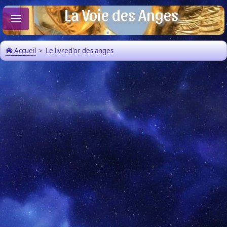
La Voie des Anges
Accueil
>
Le livred'or des anges