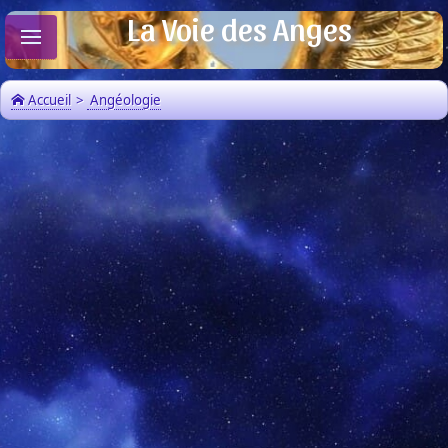
La Voie des Anges
Accueil
>
Angéologie