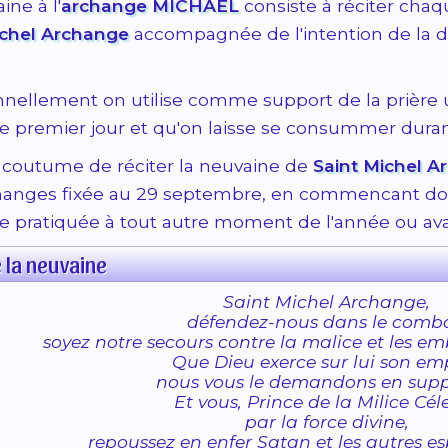
ine à l'
archange MICHAËL
consiste à réciter chaq
ichel Archange
accompagnée de l'intention de la 
onnellement on utilise comme support de la prière
e premier jour et qu'on laisse se consummer durant
e coutume de réciter la neuvaine de
Saint Michel A
hanges fixée au 29 septembre, en commencant don
re pratiquée à tout autre moment de l'année ou av
 la neuvaine
Saint Michel Archange,
défendez-nous dans le comba
soyez notre secours contre la malice et les 
Que Dieu exerce sur lui son emp
nous vous le demandons en supp
Et vous, Prince de la Milice Céle
par la force divine,
repoussez en enfer Satan et les autres e