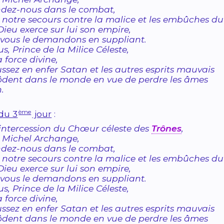
ndez-nous dans le combat,
 notre secours contre la malice et les embûches d
ieu exerce sur lui son empire,
vous le demandons en suppliant.
us, Prince de la Milice Céleste,
a force divine,
ssez en enfer Satan et les autres esprits mauvais
ôdent dans le monde en vue de perdre les âmes
.
ème
 du 3
jour
:
’intercession du Chœur céleste des
Trônes
,
 Michel Archange,
ndez-nous dans le combat,
 notre secours contre la malice et les embûches d
ieu exerce sur lui son empire,
vous le demandons en suppliant.
us, Prince de la Milice Céleste,
a force divine,
ssez en enfer Satan et les autres esprits mauvais
ôdent dans le monde en vue de perdre les âmes