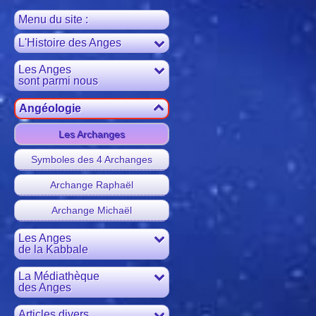
Menu du site :
L'Histoire des Anges
Les Anges
sont parmi nous
Angéologie
Les Archanges
Symboles des 4 Archanges
Archange Raphaël
Archange Michaël
Les Anges
de la Kabbale
La Médiathèque
des Anges
Articles divers