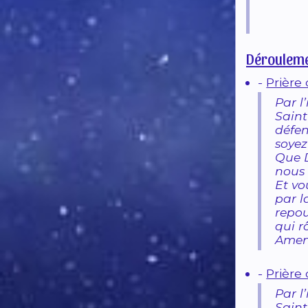
Dérouleme
-
Prière 
Par l
Saint
défe
soyez
Que D
nous 
Et vo
par l
repou
qui r
Amen
-
Prière
Par l
Saint