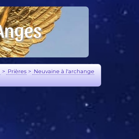
 Anges
l
>
Prières
>
Neuvaine à l'archange