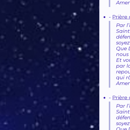
Amen
-
Prière
Par l
Saint
défe
soyez
Que D
nous 
Et vo
par l
repou
qui r
Amen
-
Prière
Par l
Saint
défe
soyez
Que D