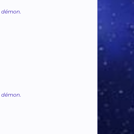
u démon.
u démon.