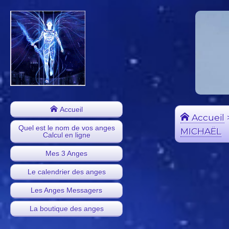
Accueil
Accueil
Quel est le nom de vos anges
MICHAËL
Calcul en ligne
Mes 3 Anges
Le calendrier des anges
Les Anges Messagers
La boutique des anges