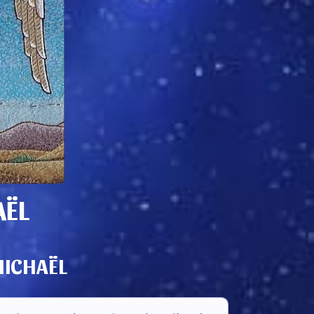
AËL
MICHAËL