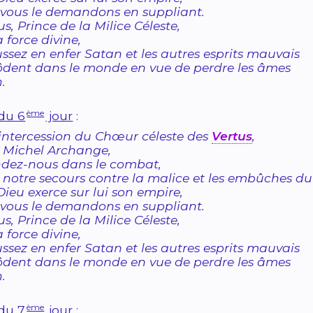
vous le demandons en suppliant.
us, Prince de la Milice Céleste,
a force divine,
ssez en enfer Satan et les autres esprits mauvais
ôdent dans le monde en vue de perdre les âmes
.
ème
 du 6
jour
:
’intercession du Chœur céleste des
Vertus
,
 Michel Archange,
ndez-nous dans le combat,
 notre secours contre la malice et les embûches d
ieu exerce sur lui son empire,
vous le demandons en suppliant.
us, Prince de la Milice Céleste,
a force divine,
ssez en enfer Satan et les autres esprits mauvais
ôdent dans le monde en vue de perdre les âmes
.
ème
 du 7
jour
: