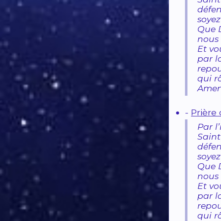
défe
soyez
Que D
nous 
Et vo
par l
repou
qui r
Amen
-
Prière
Par l
Saint
défe
soyez
Que D
nous 
Et vo
par l
repou
qui r