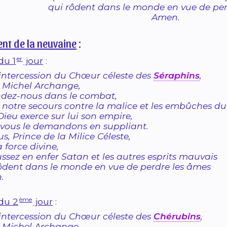
qui rôdent dans le monde en vue de per
Amen.
nt de la neuvaine
:
er
du 1
jour
:
’intercession du Chœur céleste des
Séraphins
,
 Michel Archange,
ndez-nous dans le combat,
 notre secours contre la malice et les embûches d
ieu exerce sur lui son empire,
vous le demandons en suppliant.
us, Prince de la Milice Céleste,
a force divine,
ssez en enfer Satan et les autres esprits mauvais
ôdent dans le monde en vue de perdre les âmes
.
ème
 du 2
jour
:
’intercession du Chœur céleste des
Chérubins
,
 Michel Archange,