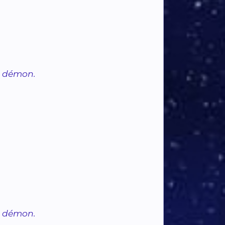
u démon.
u démon.