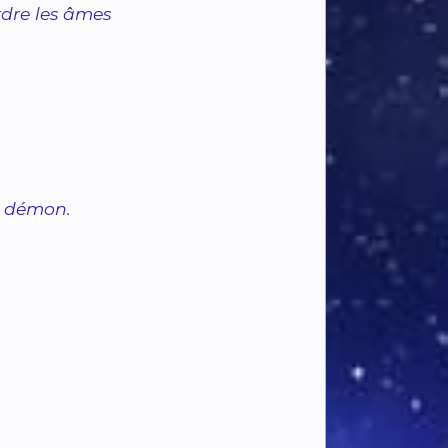
dre les âmes
u démon.