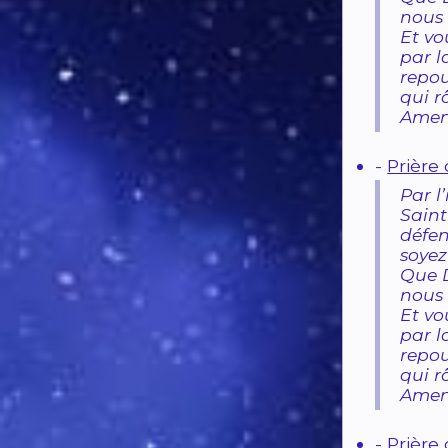
nous 
Et vo
par l
repou
qui r
Amen
-
Prière
Par l
Saint
défe
soyez
Que D
nous 
Et vo
par l
repou
qui r
Amen
-
Prière