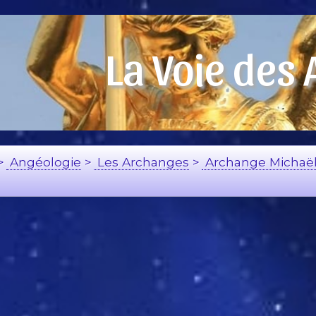
La Voie des
>
Angéologie
>
Les Archanges
>
Archange Michaë