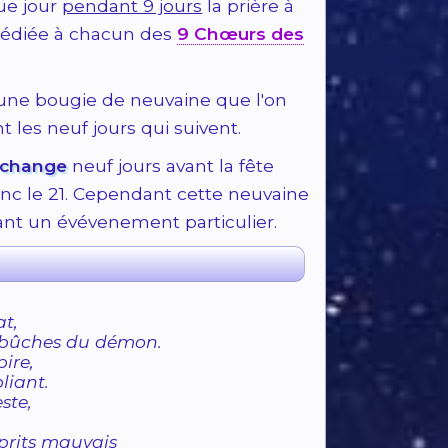
ue jour
pendant 9 jours
la prière à
dédiée à chacun des
9 Chœurs des
 une bougie de neuvaine que l'on
 les neuf jours qui suivent.
rchange
neuf jours avant la fête
c le 21. Cependant cette neuvaine
ant un évévenement particulier.
t,
embûches du démon.
ire,
liant.
ste,
sprits mauvais