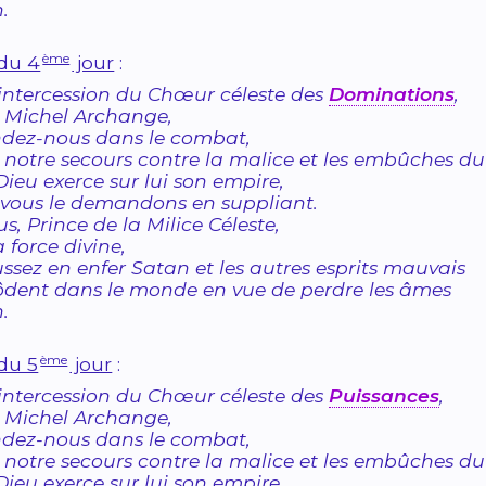
.
ème
 du 4
jour
:
’intercession du Chœur céleste des
Dominations
,
 Michel Archange,
ndez-nous dans le combat,
 notre secours contre la malice et les embûches d
ieu exerce sur lui son empire,
vous le demandons en suppliant.
us, Prince de la Milice Céleste,
a force divine,
ssez en enfer Satan et les autres esprits mauvais
ôdent dans le monde en vue de perdre les âmes
.
ème
 du 5
jour
:
’intercession du Chœur céleste des
Puissances
,
 Michel Archange,
ndez-nous dans le combat,
 notre secours contre la malice et les embûches d
ieu exerce sur lui son empire,