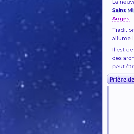
La neuva
Saint M
Anges
.
Traditi
allume l
Il est d
des arc
peut êt
Prière de