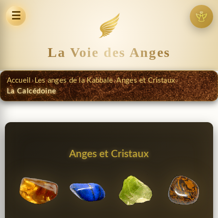
☰
La Voie des Anges
Accueil
›
Les anges de la Kabbale
›
Anges et Cristaux
›
La Calcédoine
Anges et Cristaux