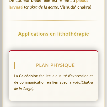
De couleur
bleue
, elle est reliée au
plexus
laryngé
(
chakra de la gorge
, Vishudaᵉ chakra) .
Applications en lithothérapie
PLAN PHYSIQUE
La
Calcédoine
facilite la qualité d’expression et
de communication en lien avec la voix.
(Chakra
de la Gorge)
.