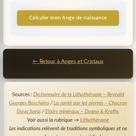
Calculer mon Ange de naissance
← Retour à Anges et Cristaux
Sources :
Dictionnaire de la Lithothérapie – Reynald
Georges Boschiéro
/
La santé par les pierres – Chocron
Daya Sarai
/
Elixirs minéraux – Dogna & Kraffe
.
Voir aussi la rubrique →
Lithothérapie
Les indications relèvent de traditions symboliques et ne