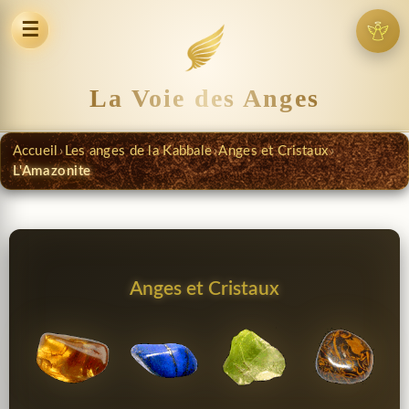
☰
La Voie des Anges
Accueil
›
Les anges de la Kabbale
›
Anges et Cristaux
›
L'Amazonite
Anges et Cristaux