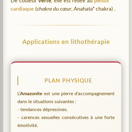
De couleur
verte
, elle est reliée au
plexus
cardiaque
(
chakra du cœur
, Anahataᵉ chakra) .
Applications en lithothérapie
PLAN PHYSIQUE
L’
Amazonite
est une pierre d'accompagnement
dans le situations suivantes :
- tendances dépressives.
- carences sexuelles consécutives à une forte
émotivité.