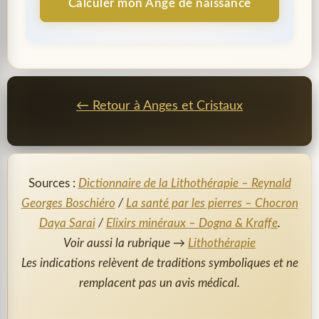
Calculer mon Ange de naissance
← Retour à Anges et Cristaux
Sources :
Dictionnaire de la Lithothérapie – Reynald
Georges Boschiéro
/
La santé par les pierres – Chocron
Daya Sarai
/
Elixirs minéraux – Dogna & Kraffe
.
Voir aussi la rubrique →
Lithothérapie
Les indications relèvent de traditions symboliques et ne
remplacent pas un avis médical.