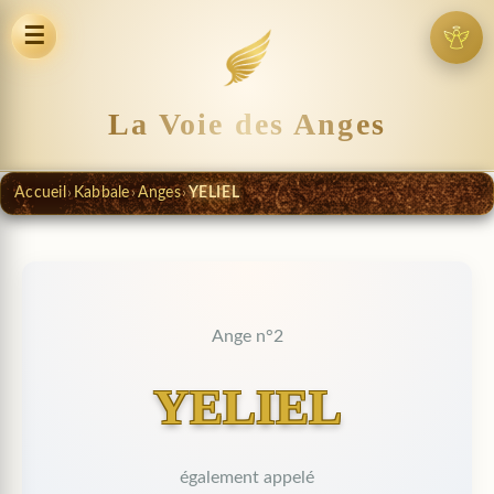
☰
La Voie des Anges
Accueil
›
Kabbale
›
Anges
›
YELIEL
Ange n°2
YELIEL
également appelé