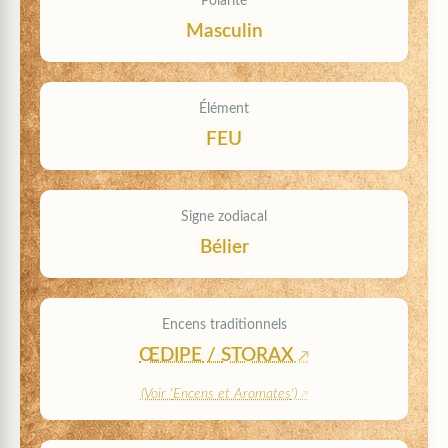
Polarité
Masculin
Élément
FEU
Signe zodiacal
Bélier
Encens traditionnels
ŒDIPE
/
STORAX
(Voir '
Encens et Aromates
')