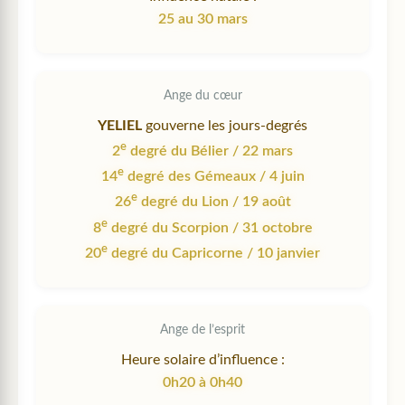
25 au 30 mars
Ange du cœur
YELIEL
gouverne les jours-degrés
e
2
degré du Bélier / 22 mars
e
14
degré des Gémeaux / 4 juin
e
26
degré du Lion / 19 août
e
8
degré du Scorpion / 31 octobre
e
20
degré du Capricorne / 10 janvier
Ange de l’esprit
Heure solaire d’influence :
0h20 à 0h40