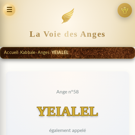
☰
La Voie des Anges
Accueil
›
Kabbale
›
Anges
›
YEIALEL
Ange n°58
YEIALEL
également appelé