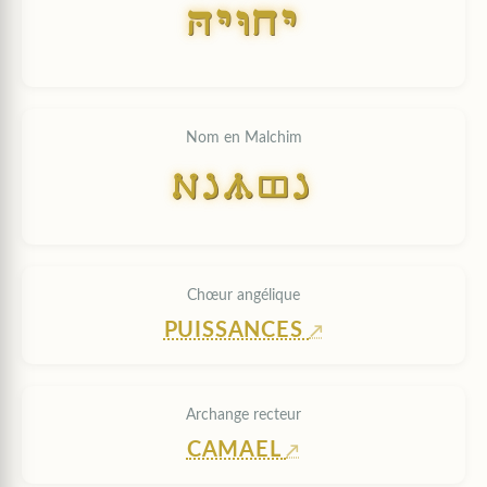
HYVxY
Nom en Malchim
HYVCY
Chœur angélique
PUISSANCES
Archange recteur
CAMAEL