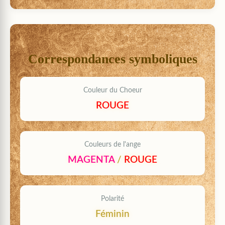
Correspondances symboliques
Couleur du Choeur
ROUGE
Couleurs de l'ange
MAGENTA
/
ROUGE
Polarité
Féminin