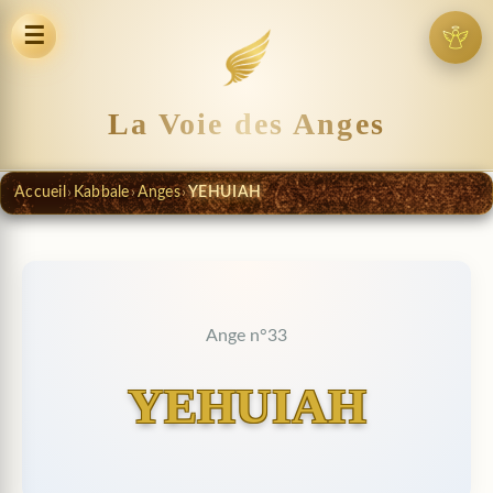
☰
La Voie des Anges
Accueil
›
Kabbale
›
Anges
›
YEHUIAH
Ange n°33
YEHUIAH