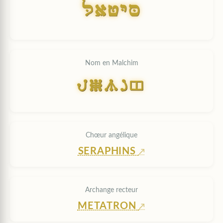
LAUYC
Nom en Malchim
LAUYC
Chœur angélique
SERAPHINS
Archange recteur
METATRON