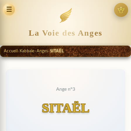
☰
La Voie des Anges
Accueil
›
Kabbale
›
Anges
›
SITAËL
Ange n°3
SITAËL