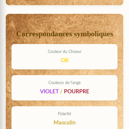
Correspondances symboliques
Couleur du Choeur
OR
Couleurs de l'ange
VIOLET
/
POURPRE
Polarité
Masculin