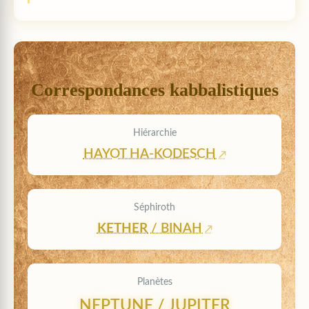
Correspondances kabbalistiques
Hiérarchie
HAYOT HA-KODESCH
Séphiroth
KETHER
/ BINAH
Planètes
NEPTUNE / JUPITER