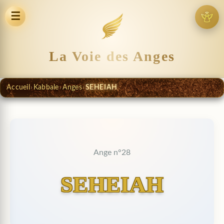
☰
La Voie des Anges
Accueil
›
Kabbale
›
Anges
›
SEHEIAH
Ange n°28
SEHEIAH