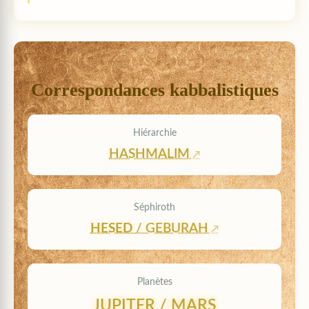
Correspondances kabbalistiques
Hiérarchie
HASHMALIM
Séphiroth
HESED
/ GEBURAH
Planètes
JUPITER / MARS