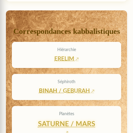
Correspondances kabbalistiques
Hiérarchie
ERELIM
Séphiroth
BINAH
/ GEBURAH
Planètes
SATURNE / MARS