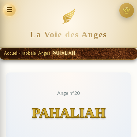
☰
La Voie des Anges
Accueil
›
Kabbale
›
Anges
›
PAHALIAH
Ange n°20
PAHALIAH