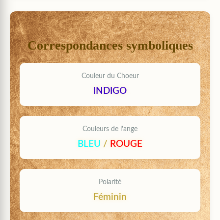
Correspondances symboliques
Couleur du Choeur
INDIGO
Couleurs de l'ange
BLEU
/
ROUGE
Polarité
Féminin