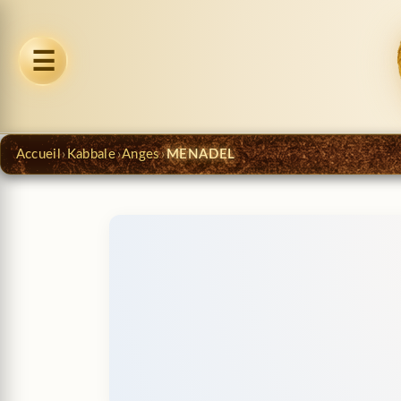
☰
Accueil
›
Kabbale
›
Anges
›
MENADEL