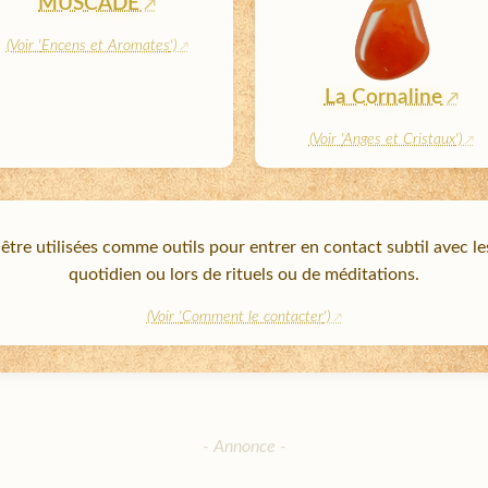
MUSCADE
(Voir '
Encens et Aromates
')
La Cornaline
(Voir '
Anges et Cristaux
')
tre utilisées comme outils pour entrer en contact subtil avec les
quotidien ou lors de rituels ou de méditations.
(Voir '
Comment le contacter
')