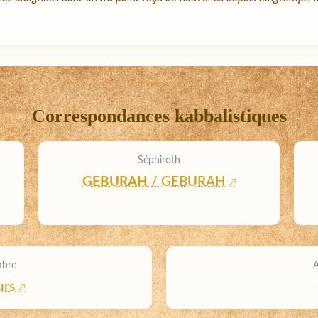
Correspondances kabbalistiques
Séphiroth
GEBURAH
/ GEBURAH
mbre
urs