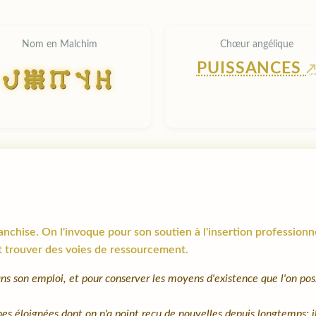
Nom en Malchim
Chœur angélique
PUISSANCES
LADNM
ise. On l'invoque pour son soutien à l'insertion professionnelle 
 et trouver des voies de ressourcement.
s son emploi, et pour conserver les moyens d'existence que l'on poss
s éloignées dont on n'a point reçu de nouvelles depuis longtemps; il f