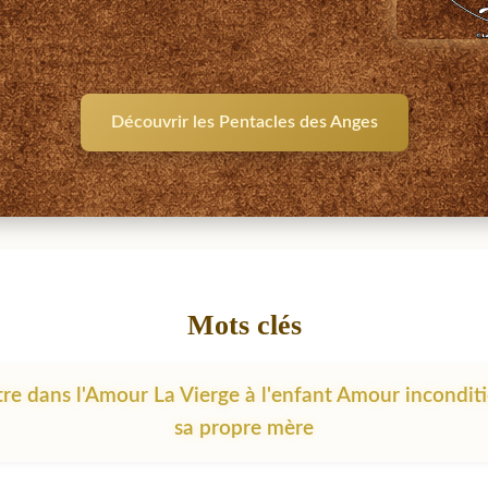
Découvrir les Pentacles des Anges
Mots clés
tre dans l'Amour La Vierge à l'enfant Amour incondit
sa propre mère