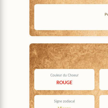
Po
Couleur du Choeur
ROUGE
Signe zodiacal