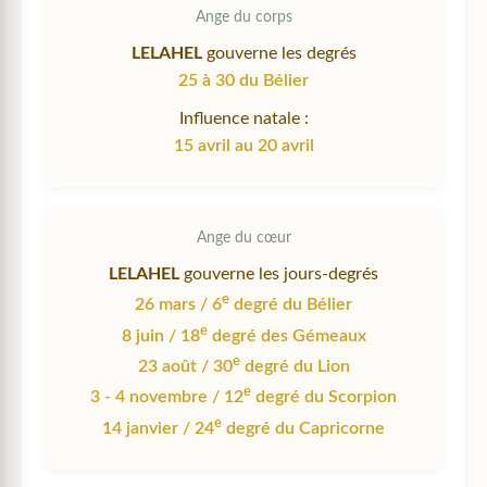
Ange du corps
LELAHEL
gouverne les degrés
25 à 30 du Bélier
Influence natale :
15 avril au 20 avril
Ange du cœur
LELAHEL
gouverne les jours-degrés
e
26 mars / 6
degré du Bélier
e
8 juin / 18
degré des Gémeaux
e
23 août / 30
degré du Lion
e
3 - 4 novembre / 12
degré du Scorpion
e
14 janvier / 24
degré du Capricorne