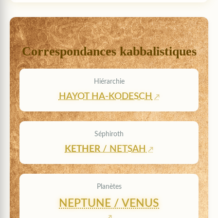
Correspondances kabbalistiques
Hiérarchie
HAYOT HA-KODESCH
Séphiroth
KETHER
/ NETSAH
Planètes
NEPTUNE / VENUS