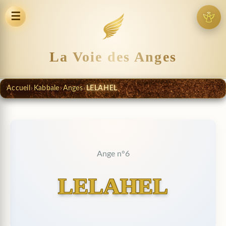
☰
La Voie des Anges
Accueil
›
Kabbale
›
Anges
›
LELAHEL
Ange n°6
LELAHEL