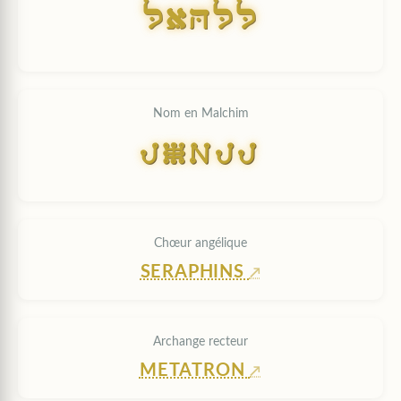
LAHLL
Nom en Malchim
LAHLL
Chœur angélique
SERAPHINS
Archange recteur
METATRON