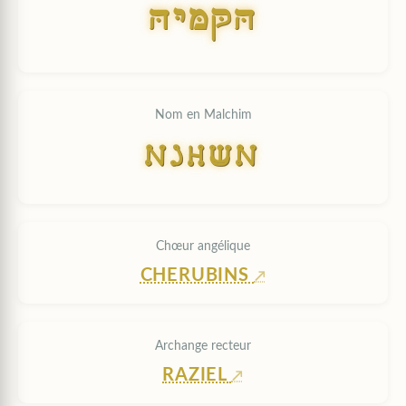
HYMQH
Nom en Malchim
HYMQH
Chœur angélique
CHERUBINS
Archange recteur
RAZIEL