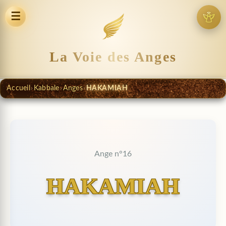
☰
La Voie des Anges
Accueil
›
Kabbale
›
Anges
›
HAKAMIAH
Ange n°16
HAKAMIAH