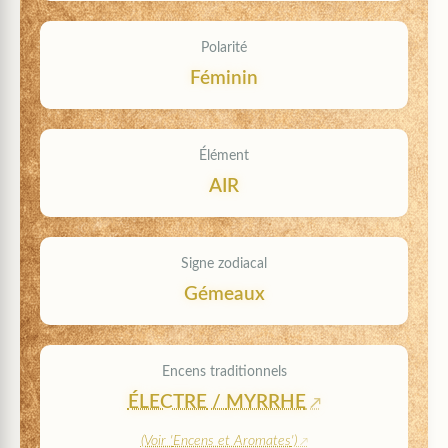
Polarité
Féminin
Élément
AIR
Signe zodiacal
Gémeaux
Encens traditionnels
ÉLECTRE
/
MYRRHE
(Voir '
Encens et Aromates
')