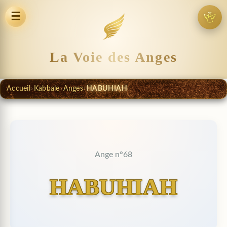
☰
La Voie des Anges
Accueil
›
Kabbale
›
Anges
›
HABUHIAH
Ange n°68
HABUHIAH