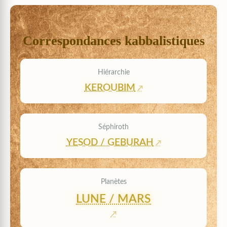
Correspondances kabbalistiques
Hiérarchie
KEROUBIM
Séphiroth
YESOD / GEBURAH
Planètes
LUNE / MARS