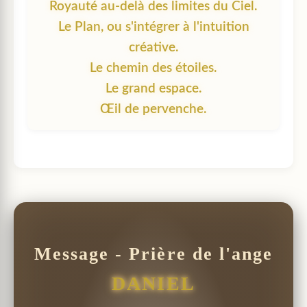
Royauté au-delà des limites du Ciel.
Le Plan, ou s'intégrer à l'intuition
créative.
Le chemin des étoiles.
Le grand espace.
Œil de pervenche.
Message - Prière de l'ange
DANIEL