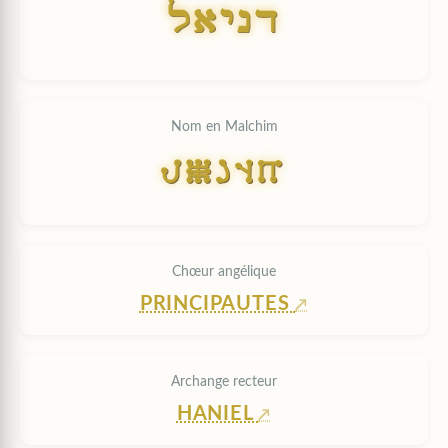
laynd
Nom en Malchim
laJnd
Chœur angélique
PRINCIPAUTES
Archange recteur
HANIEL