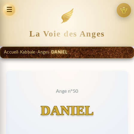
☰
La Voie des Anges
Accueil
›
Kabbale
›
Anges
›
DANIEL
Ange n°50
DANIEL