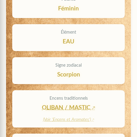
Féminin
Élément
EAU
Signe zodiacal
Scorpion
Encens traditionnels
OLIBAN
/
MASTIC
(Voir '
Encens et Aromates
')