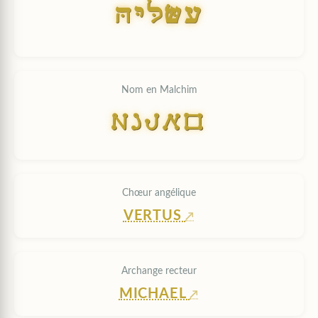
HYLSi
Nom en Malchim
HYLSO
Chœur angélique
VERTUS
Archange recteur
MICHAEL