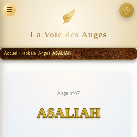
☰
La Voie des Anges
Accueil
›
Kabbale
›
Anges
›
ASALIAH
Ange n°47
ASALIAH