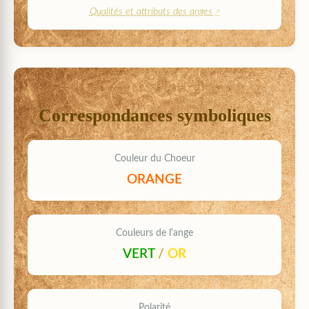
Qualités et attributs des anges
Correspondances symboliques
Couleur du Choeur
ORANGE
Couleurs de l'ange
VERT
/
OR
Polarité