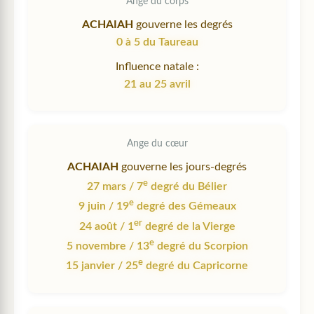
Ange du corps
ACHAIAH
gouverne les degrés
0 à 5 du Taureau
Influence natale :
21 au 25 avril
Ange du cœur
ACHAIAH
gouverne les jours-degrés
e
27 mars / 7
degré du Bélier
e
9 juin / 19
degré des Gémeaux
er
24 août / 1
degré de la Vierge
e
5 novembre / 13
degré du Scorpion
e
15 janvier / 25
degré du Capricorne