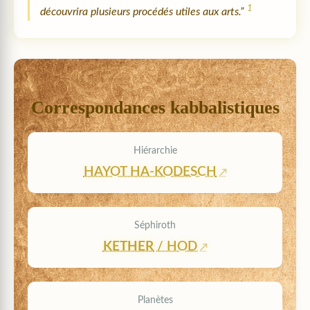
1
découvrira plusieurs procédés utiles aux arts.”
Correspondances kabbalistiques
Hiérarchie
HAYOT HA-KODESCH
Séphiroth
KETHER
/ HOD
Planètes