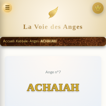
☰
La Voie des Anges
Accueil
›
Kabbale
›
Anges
›
ACHAIAH
Ange n°7
ACHAIAH