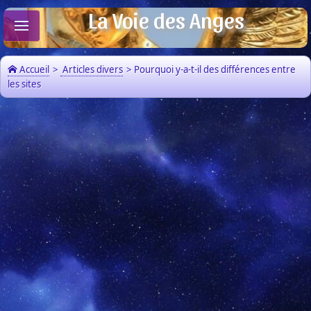
La Voie des Anges
Accueil
>
Articles divers
>
Pourquoi y-a-t-il des différences entre
les sites